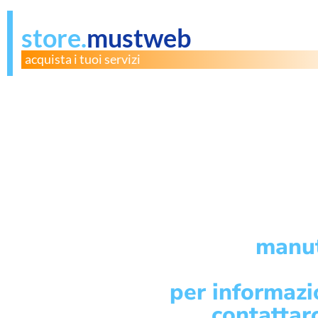
store.
mustweb
acquista i tuoi servizi
manut
per informazi
contattar