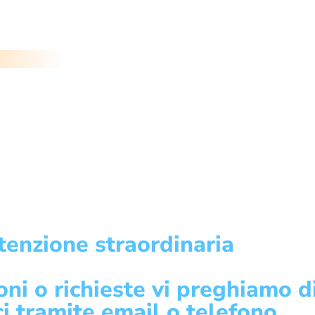
enzione straordinaria
oni o richieste vi preghiamo d
ci tramite email o telefono