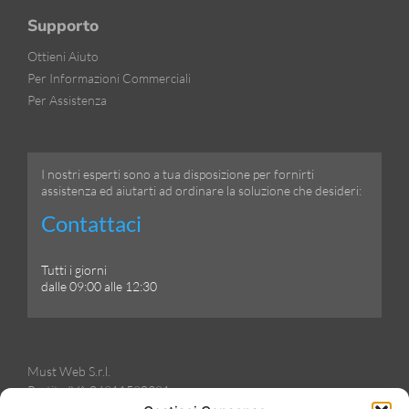
Supporto
Ottieni Aiuto
Per Informazioni Commerciali
Per Assistenza
I nostri esperti sono a tua disposizione per fornirti
assistenza ed aiutarti ad ordinare la soluzione che desideri:
Contattaci
Tutti i giorni
dalle 09:00 alle 12:30
Must Web S.r.l.
Partita IVA 04911590281