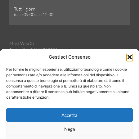
Tutti i giorni
dalle 09:00 alle 12:30
Must Web S.r.l.
Partita IVA 04911590281
Iscrizione REA PD-427900
Gestisci Consenso
Sede Legale Corso Stati Uniti, 23/I
(35127) Padova (Italia)
Per fornire le migliori esperienze, utilizziamo tecnologie come i cookie
per memorizzare e/o accedere alle informazioni del dispositivo. Il
Telefono +39 049 9964001
consenso a queste tecnologie ci permetterà di elaborare dati come il
Indirizzo E-mail: info@mustweb.it
comportamento di navigazione o ID unici su questo sito. Non
Pec: must.web@lamiapec.it
acconsentire o ritirare il consenso può influire negativamente su alcune
caratteristiche e funzioni.
Accetta
Nega